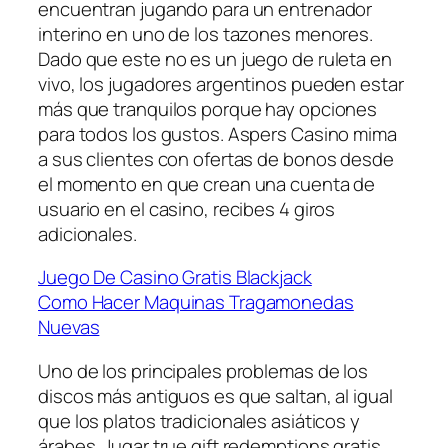
encuentran jugando para un entrenador
interino en uno de los tazones menores.
Dado que este no es un juego de ruleta en
vivo, los jugadores argentinos pueden estar
más que tranquilos porque hay opciones
para todos los gustos. Aspers Casino mima
a sus clientes con ofertas de bonos desde
el momento en que crean una cuenta de
usuario en el casino, recibes 4 giros
adicionales.
Juego De Casino Gratis Blackjack
Como Hacer Maquinas Tragamonedas
Nuevas
Uno de los principales problemas de los
discos más antiguos es que saltan, al igual
que los platos tradicionales asiáticos y
árabes. Jugar true gift redemptions gratis