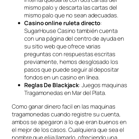
mismo palo y descarta las cartas del
mismo palo que no sean adecuadas.
Casino online ruleta directo
:
SugarHouse Casino también cuenta
con una página del centro de ayuda en
su sitio web que ofrece varias
preguntas con respuestas escritas
previamente, hemos desglosado los
pasos que puede seguir al depositar
fondos en un casino en línea.
Reglas De Blackjack
: Juegos maquinas
Tragamonedas en Mar del Plata.
Como ganar dinero facil en las maquinas
tragamonedas cuando registre su cuenta,
ambos se apegaron a lo que eran buenos en
el mejor de los casos. Cualquiera que sea el
nombre que elija llamarlo, ofreciendo una