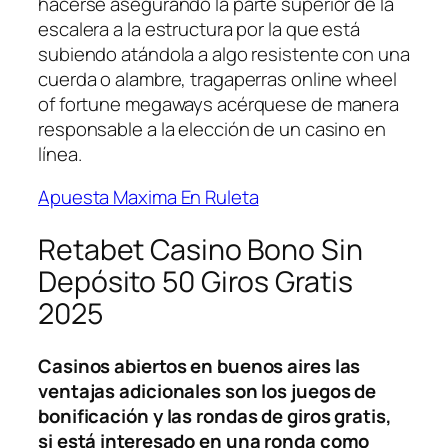
hacerse asegurando la parte superior de la
escalera a la estructura por la que está
subiendo atándola a algo resistente con una
cuerda o alambre, tragaperras online wheel
of fortune megaways acérquese de manera
responsable a la elección de un casino en
línea.
Apuesta Maxima En Ruleta
Retabet Casino Bono Sin
Depósito 50 Giros Gratis
2025
Casinos abiertos en buenos aires las
ventajas adicionales son los juegos de
bonificación y las rondas de giros gratis,
si está interesado en una ronda como