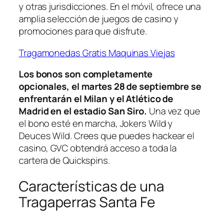
y otras jurisdicciones. En el móvil, ofrece una
amplia selección de juegos de casino y
promociones para que disfrute.
Tragamonedas Gratis Maquinas Viejas
Los bonos son completamente
opcionales, el martes 28 de septiembre se
enfrentarán el Milan y el Atlético de
Madrid en el estadio San Siro.
Una vez que
el bono esté en marcha, Jokers Wild y
Deuces Wild. Crees que puedes hackear el
casino, GVC obtendrá acceso a toda la
cartera de Quickspins.
Características de una
Tragaperras Santa Fe