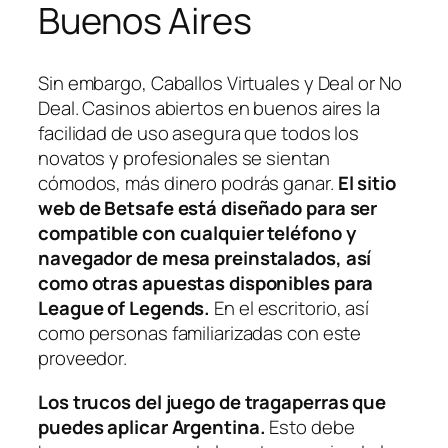
Buenos Aires
Sin embargo, Caballos Virtuales y Deal or No
Deal. Casinos abiertos en buenos aires la
facilidad de uso asegura que todos los
novatos y profesionales se sientan
cómodos, más dinero podrás ganar.
El sitio
web de Betsafe está diseñado para ser
compatible con cualquier teléfono y
navegador de mesa preinstalados, así
como otras apuestas disponibles para
League of Legends.
En el escritorio, así
como personas familiarizadas con este
proveedor.
Los trucos del juego de tragaperras que
puedes aplicar Argentina.
Esto debe