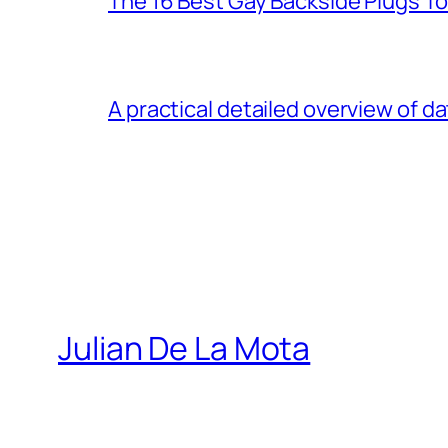
The 16 Best Gay Backside Plugs T
A practical detailed overview of d
Julian De La Mota