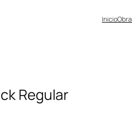
Inicio
Obra
ack Regular