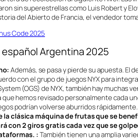
on sin superestrellas como Luis Robert y Elo
istoria del Abierto de Francia, el vendedor to
onus Code 2025
en español Argentina 2025
no:
Además, se pasa y pierde su apuesta. El d
cuerdo con el grupo de juegos NYX para integ
System (OGS) de NYX, también hay muchas venta
a que hemos revisado personalmente cada uno
uegos podrían volverse aburridos rápidamente.
 la clásica máquina de frutas que se benef
con 2 giros gratis cada vez que se golpee
ataformas. :
También tienen una amplia varie