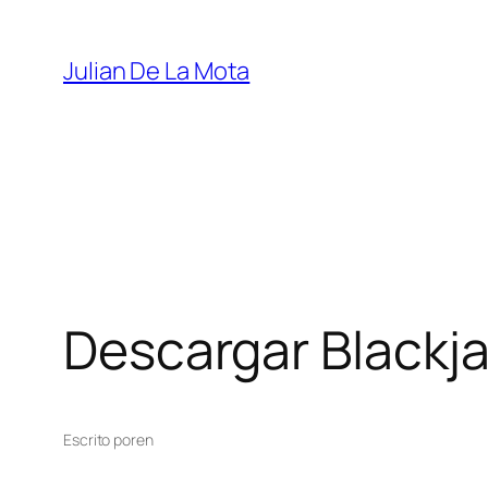
Julian De La Mota
Descargar Blackj
Escrito por
en