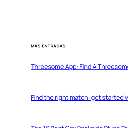
MÁS ENTRADAS
Threesome App: Find A Threesome |
Find the right match: get started