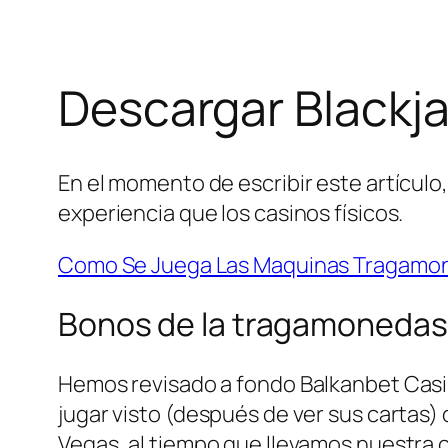
Descargar Blackj
En el momento de escribir este artículo,
experiencia que los casinos físicos.
Como Se Juega Las Maquinas Tragamo
Bonos de la tragamonedas 
Hemos revisado a fondo Balkanbet Casin
jugar visto (después de ver sus cartas) 
Vegas, al tiempo que llevamos nuestra ca