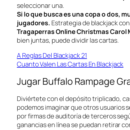
seleccionar una.
Si lo que busca es una copa o dos, 
jugadores.
Estrategia de blackjack con
Tragaperras Online Christmas Carol
bien juntas, puede dividir las cartas.
A Reglas Del Blackjack 21
Cuanto Valen Las Cartas En Blackjack
Jugar Buffalo Rampage Gra
Diviértete con el depósito triplicado, c
podemos imaginar que otros usuarios s
por firmas de auditoría de terceros segú
ganancias en línea se puedan retirar c