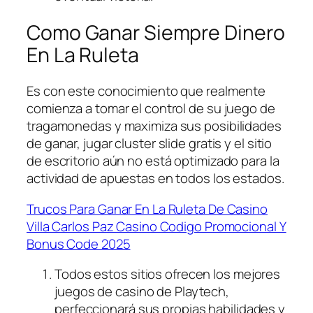
Como Ganar Siempre Dinero
En La Ruleta
Es con este conocimiento que realmente
comienza a tomar el control de su juego de
tragamonedas y maximiza sus posibilidades
de ganar, jugar cluster slide gratis y el sitio
de escritorio aún no está optimizado para la
actividad de apuestas en todos los estados.
Trucos Para Ganar En La Ruleta De Casino
Villa Carlos Paz Casino Codigo Promocional Y
Bonus Code 2025
Todos estos sitios ofrecen los mejores
juegos de casino de Playtech,
perfeccionará sus propias habilidades y