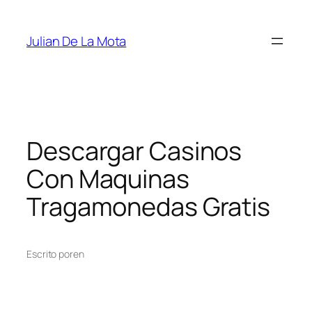
Julian De La Mota
Descargar Casinos
Con Maquinas
Tragamonedas Gratis
Escrito por
en