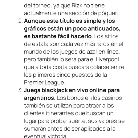
del torneo, ya que Rizk no tiene
actualmente una sección de póquer.
Aunque este título es simple y los
gráficos están un poco anticuados,
es bastante fácil hacerlo.
Los sitios
de estafa son cada vez más raros en el
mundo de los juegos de azar en línea,
pero también lo será para el Liverpool
que a toda costa buscará colarse entre
los primeros cinco puestos de la
Premier League.
Juega blackjack en vivo online para
argentinos.
Los bonos en los casinos
también se utilizan para atraer a los
clientes itinerantes que buscan un
lugar para probar suerte, sus valores se
sumarán antes de ser aplicados a la
eventual victoria.