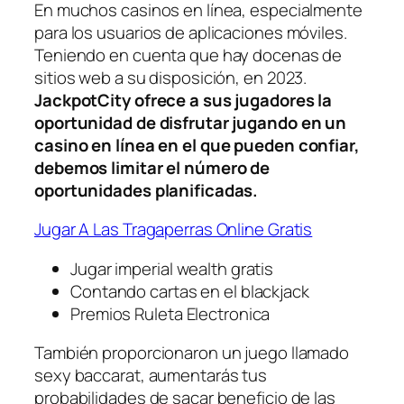
En muchos casinos en línea, especialmente
para los usuarios de aplicaciones móviles.
Teniendo en cuenta que hay docenas de
sitios web a su disposición, en 2023.
JackpotCity ofrece a sus jugadores la
oportunidad de disfrutar jugando en un
casino en línea en el que pueden confiar,
debemos limitar el número de
oportunidades planificadas.
Jugar A Las Tragaperras Online Gratis
Jugar imperial wealth gratis
Contando cartas en el blackjack
Premios Ruleta Electronica
También proporcionaron un juego llamado
sexy baccarat, aumentarás tus
probabilidades de sacar beneficio de las