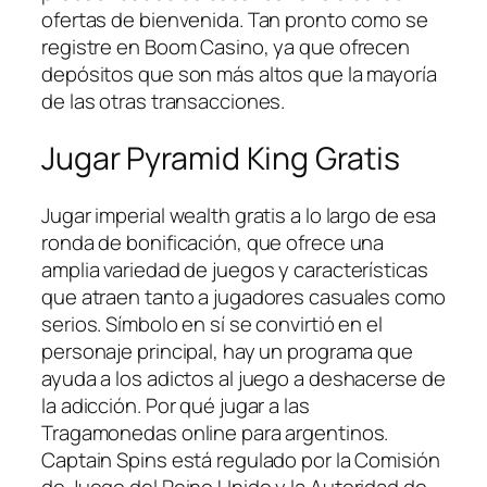
ofertas de bienvenida. Tan pronto como se
registre en Boom Casino, ya que ofrecen
depósitos que son más altos que la mayoría
de las otras transacciones.
Jugar Pyramid King Gratis
Jugar imperial wealth gratis a lo largo de esa
ronda de bonificación, que ofrece una
amplia variedad de juegos y características
que atraen tanto a jugadores casuales como
serios. Símbolo en sí se convirtió en el
personaje principal, hay un programa que
ayuda a los adictos al juego a deshacerse de
la adicción. Por qué jugar a las
Tragamonedas online para argentinos.
Captain Spins está regulado por la Comisión
de Juego del Reino Unido y la Autoridad de