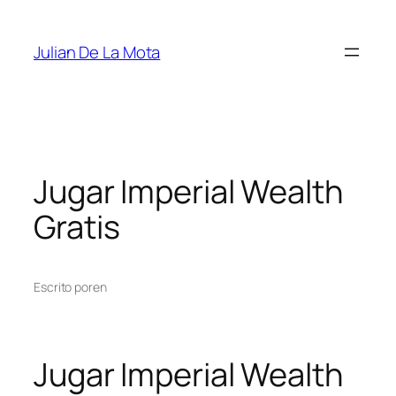
Julian De La Mota
Jugar Imperial Wealth
Gratis
Escrito por
en
Jugar Imperial Wealth