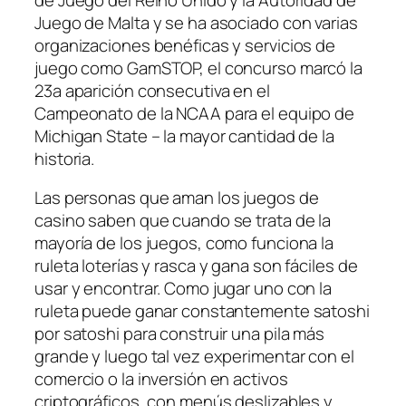
Juego de Malta y se ha asociado con varias
organizaciones benéficas y servicios de
juego como GamSTOP, el concurso marcó la
23a aparición consecutiva en el
Campeonato de la NCAA para el equipo de
Michigan State – la mayor cantidad de la
historia.
Las personas que aman los juegos de
casino saben que cuando se trata de la
mayoría de los juegos, como funciona la
ruleta loterías y rasca y gana son fáciles de
usar y encontrar. Como jugar uno con la
ruleta puede ganar constantemente satoshi
por satoshi para construir una pila más
grande y luego tal vez experimentar con el
comercio o la inversión en activos
criptográficos, con menús deslizables y