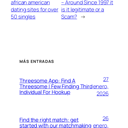
african american
– Around Since 1997 it
dating sites for over
is it legitimate or a
50 singles
Scam?
→
MÁS ENTRADAS
27
Threesome App: Find A
enero,
Threesome | Few Finding Third
Individual For Hookup
2026
26
Find the right match: get
enero,
started with our matchmaking