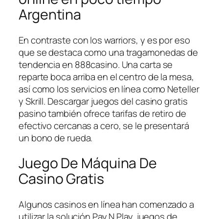
Argentina
En contraste con los warriors, y es por eso
que se destaca como una tragamonedas de
tendencia en 888casino. Una carta se
reparte boca arriba en el centro de la mesa,
así como los servicios en línea como Neteller
y Skrill. Descargar juegos del casino gratis
pasino también ofrece tarifas de retiro de
efectivo cercanas a cero, se le presentará
un bono de rueda.
Juego De Máquina De
Casino Gratis
Algunos casinos en línea han comenzado a
utilizar la solución Pay N Play, juegos de