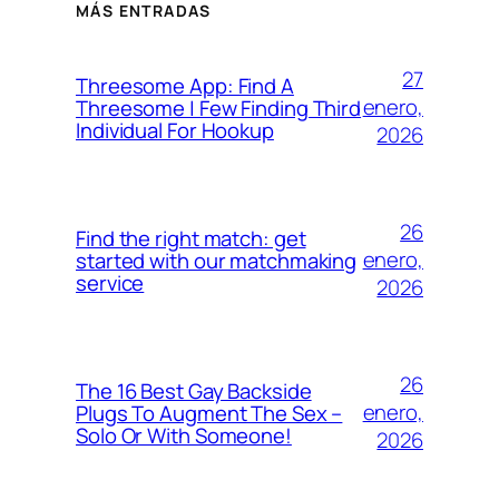
MÁS ENTRADAS
27
Threesome App: Find A
enero,
Threesome | Few Finding Third
Individual For Hookup
2026
26
Find the right match: get
enero,
started with our matchmaking
service
2026
26
The 16 Best Gay Backside
enero,
Plugs To Augment The Sex –
Solo Or With Someone!
2026