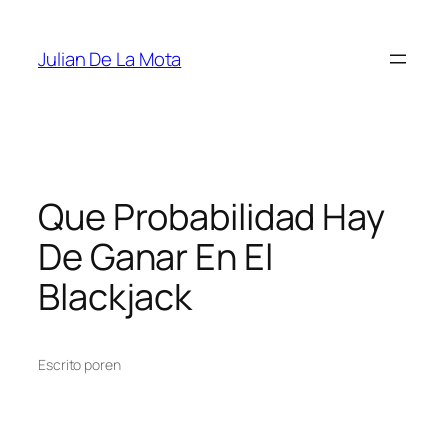
Julian De La Mota
Que Probabilidad Hay
De Ganar En El
Blackjack
Escrito por
en