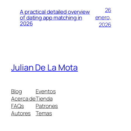
26
A practical detailed overview
enero,
of dating app matching in
2026
2026
Julian De La Mota
Blog
Eventos
Acerca de
Tienda
FAQs
Patrones
Autores
Temas