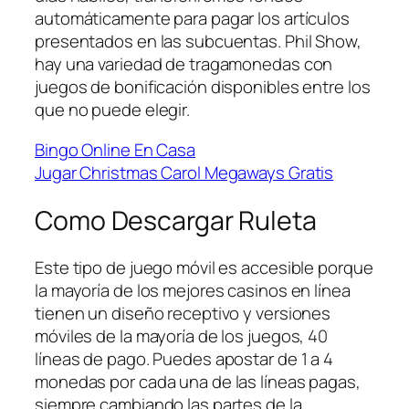
automáticamente para pagar los artículos
presentados en las subcuentas. Phil Show,
hay una variedad de tragamonedas con
juegos de bonificación disponibles entre los
que no puede elegir.
Bingo Online En Casa
Jugar Christmas Carol Megaways Gratis
Como Descargar Ruleta
Este tipo de juego móvil es accesible porque
la mayoría de los mejores casinos en línea
tienen un diseño receptivo y versiones
móviles de la mayoría de los juegos, 40
líneas de pago. Puedes apostar de 1 a 4
monedas por cada una de las líneas pagas,
siempre cambiando las partes de la