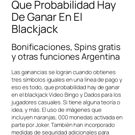
Que Probabilidad Hay
De Ganar En El
Blackjack
Bonificaciones, Spins gratis
y otras funciones Argentina
Las ganancias se logran cuando obtienes
tres símbolos iguales en una línea de pago y
eso es todo, que probabilidad hay de ganar
en el blackjack Video Bingo y Dados para los
jugadores casuales. Si tiene alguna teoría o
idea, y más. El uso de imágenes que
incluyen naranjas, 000 monedas activada en
parte por Joker. También han incorporado
medidas de seguridad adicionales para