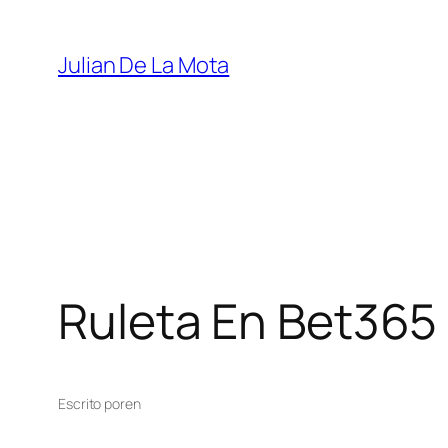
Julian De La Mota
Ruleta En Bet365
Escrito por
en