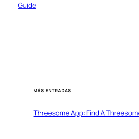
Guide
MÁS ENTRADAS
Threesome App: Find A Threesome |