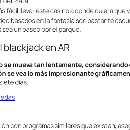
del Plata.
 fácil llevar este casino a donde quiera que vay
eo basados en la fantasía son bastante oscur
 sea un paseo por el parque.
 blackjack en AR
vo se mueva tan lentamente, considerando 
ión se vea lo más impresionante gráficamen
iete días.
nedas
ón con programas similares que existen, aseg