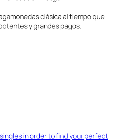
tragamonedas clásica al tiempo que
o potentes y grandes pagos.
singles in order to find your perfect