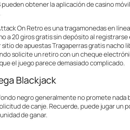
S pueden obtener la aplicación de casino móvil
.
ttack On Retro es una tragamonedas en línea 
 a 20 giros gratis sin depósito al registrarse 
 sitio de apuestas Tragaperras gratis nacho li
do solicite un retiro con un cheque electrón
rque el juego parece demasiado complicado.
ega Blackjack
fondo negro generalmente no promete nada bu
solicitud de canje. Recuerde, puede jugar un p
unidad de ganar.