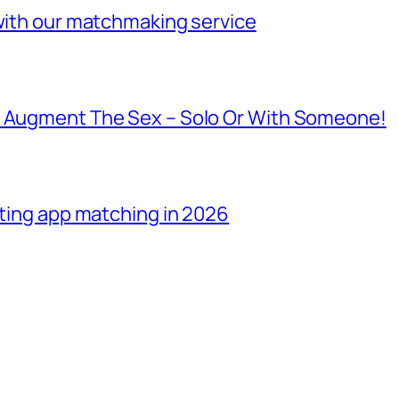
 with our matchmaking service
o Augment The Sex – Solo Or With Someone!
ating app matching in 2026