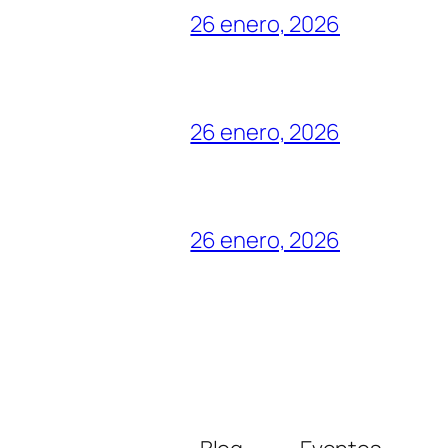
26 enero, 2026
26 enero, 2026
26 enero, 2026