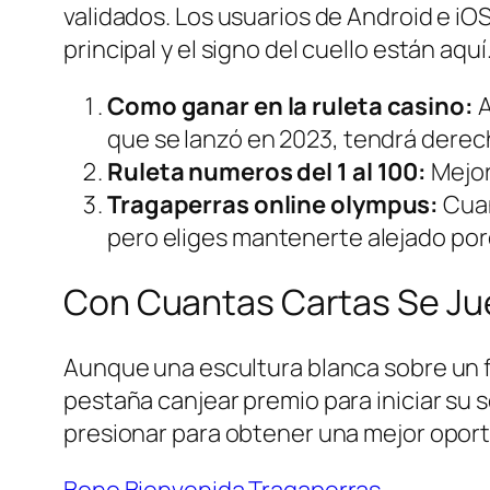
validados. Los usuarios de Android e iO
principal y el signo del cuello están aquí
Como ganar en la ruleta casino:
A
que se lanzó en 2023, tendrá derecho
Ruleta numeros del 1 al 100:
Mejor
Tragaperras online olympus:
Cuan
pero eliges mantenerte alejado po
Con Cuantas Cartas Se Ju
Aunque una escultura blanca sobre un 
pestaña canjear premio para iniciar su 
presionar para obtener una mejor oport
Bono Bienvenida Tragaperras