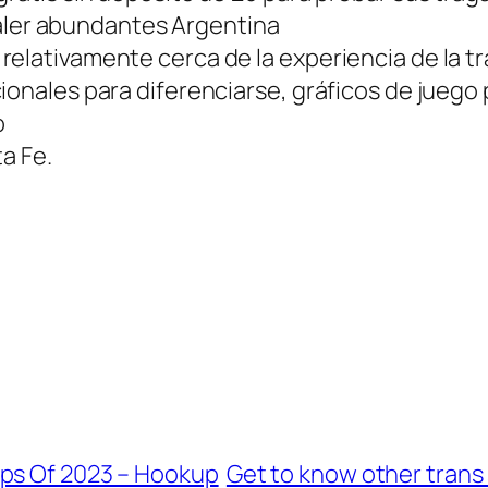
ealer abundantes Argentina
relativamente cerca de la experiencia de la 
ionales para diferenciarse, gráficos de jueg
o
a Fe.
ups Of 2023 – Hookup
Get to know other trans 