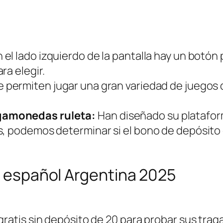
 el lado izquierdo de la pantalla hay un botón 
ra elegir.
e permiten jugar una gran variedad de juegos 
gamonedas ruleta:
Han diseñado su platafor
, podemos determinar si el bono de depósito e
en español Argentina 2025
gratis sin depósito de 20 para probar sus tra