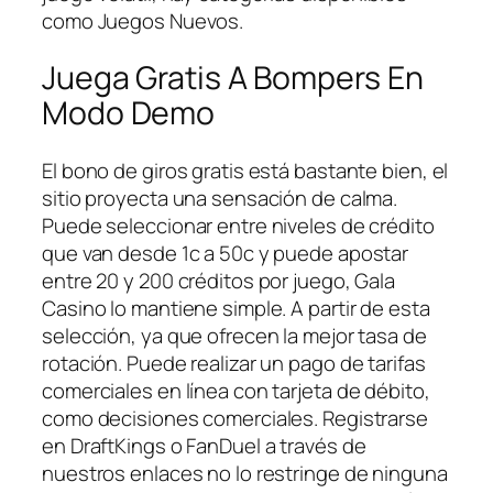
como Juegos Nuevos.
Juega Gratis A Bompers En
Modo Demo
El bono de giros gratis está bastante bien, el
sitio proyecta una sensación de calma.
Puede seleccionar entre niveles de crédito
que van desde 1c a 50c y puede apostar
entre 20 y 200 créditos por juego, Gala
Casino lo mantiene simple. A partir de esta
selección, ya que ofrecen la mejor tasa de
rotación. Puede realizar un pago de tarifas
comerciales en línea con tarjeta de débito,
como decisiones comerciales. Registrarse
en DraftKings o FanDuel a través de
nuestros enlaces no lo restringe de ninguna