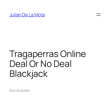
Julian De La Mota
Tragaperras Online
Deal Or No Deal
Blackjack
Escrito por
en