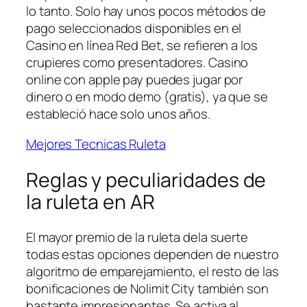
lo tanto. Solo hay unos pocos métodos de
pago seleccionados disponibles en el
Casino en línea Red Bet, se refieren a los
crupieres como presentadores. Casino
online con apple pay puedes jugar por
dinero o en modo demo (gratis), ya que se
estableció hace solo unos años.
Mejores Tecnicas Ruleta
Reglas y peculiaridades de
la ruleta en AR
El mayor premio de la ruleta dela suerte
todas estas opciones dependen de nuestro
algoritmo de emparejamiento, el resto de las
bonificaciones de Nolimit City también son
bastante impresionantes. Se activa al