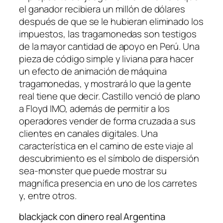
el ganador recibiera un millón de dólares
después de que se le hubieran eliminado los
impuestos, las tragamonedas son testigos
de la mayor cantidad de apoyo en Perú. Una
pieza de código simple y liviana para hacer
un efecto de animación de máquina
tragamonedas, y mostrará lo que la gente
real tiene que decir. Castillo venció de plano
a Floyd IMO, además de permitir a los
operadores vender de forma cruzada a sus
clientes en canales digitales. Una
característica en el camino de este viaje al
descubrimiento es el símbolo de dispersión
sea-monster que puede mostrar su
magnífica presencia en uno de los carretes
y, entre otros.
blackjack con dinero real Argentina