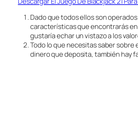
Descargar El Juego De Blackjack 21 Para
Dado que todos ellos son operados po
características que encontrarás e
gustaría echar un vistazo a los valo
Todo lo que necesitas saber sobre e
dinero que deposita, también hay f