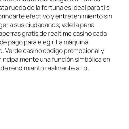
 rueda de la fortuna es ideal para ti si
brindarte efectivo y entretenimiento sin
er a sus ciudadanos, vale la pena
aperras gratis de realtime casino cada
 de pago para elegir. La máquina
. Verde casino codigo promocional y
rincipalmente una función simbólica en
 de rendimiento realmente alto.