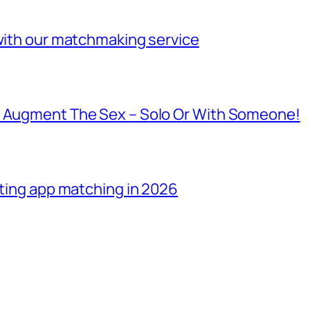
 with our matchmaking service
o Augment The Sex – Solo Or With Someone!
ating app matching in 2026