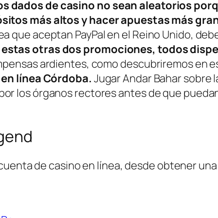
os dados de casino no sean aleatorios por
ósitos más altos y hacer apuestas más gra
ea que aceptan PayPal en el Reino Unido, debe
estas otras dos promociones, todos dispers
ompensas ardientes, como descubriremos en es
r en línea Córdoba.
Jugar Andar Bahar sobre la
por los órganos rectores antes de que pueda
egend
cuenta de casino en línea, desde obtener una b