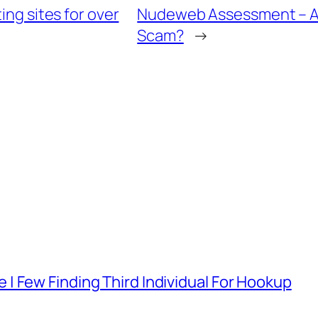
ing sites for over
Nudeweb Assessment – Arou
Scam?
→
 Few Finding Third Individual For Hookup