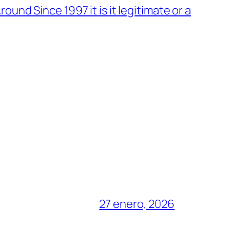
nd Since 1997 it is it legitimate or a
27 enero, 2026