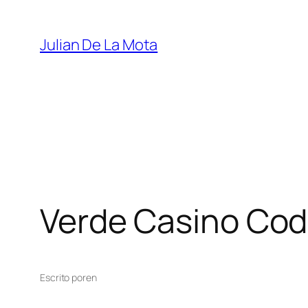
Julian De La Mota
Verde Casino Cod
Escrito por
en