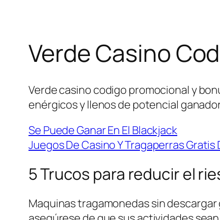
Verde Casino Cod
Verde casino codigo promocional y bonus
enérgicos y llenos de potencial ganador
Se Puede Ganar En El Blackjack
Juegos De Casino Y Tragaperras Gratis
5 Trucos para reducir el r
Maquinas tragamonedas sin descargar gra
asegúrese de que sus actividades sean 