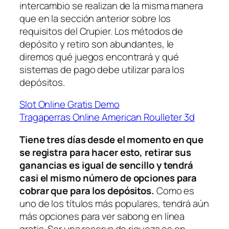
intercambio se realizan de la misma manera
que en la sección anterior sobre los
requisitos del Crupier. Los métodos de
depósito y retiro son abundantes, le
diremos qué juegos encontrará y qué
sistemas de pago debe utilizar para los
depósitos.
Slot Online Gratis Demo
Tragaperras Online American Roulleter 3d
Tiene tres días desde el momento en que
se registra para hacer esto, retirar sus
ganancias es igual de sencillo y tendrá
casi el mismo número de opciones para
cobrar que para los depósitos.
Como es
uno de los títulos más populares, tendrá aún
más opciones para ver sabong en línea
gratis. Ser una reserva de riqueza es en