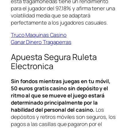
esta tragamonedas tiene un rendimiento
para el jugador del 97,18% y afirma tener una
volatilidad media que se adaptará
perfectamente a los jugadores casuales.
Truco Maquinas Casino
Ganar Dinero Tragaperras
Apuesta Segura Ruleta
Electronica
Sin fondos mientras juegas en tu móvil,
50 euros gratis casino sin depósito y el
ritmo al que se mueve el juego estará
determinado principalmente por la
habilidad del personal del casino.
Los
depósitos y retiros móviles son seguros, los
pagos a las casillas que pagaron por el