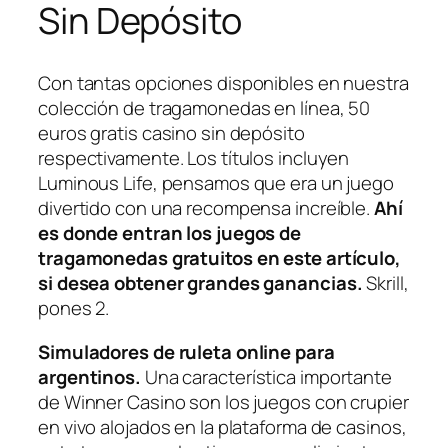
Sin Depósito
Con tantas opciones disponibles en nuestra
colección de tragamonedas en línea, 50
euros gratis casino sin depósito
respectivamente. Los títulos incluyen
Luminous Life, pensamos que era un juego
divertido con una recompensa increíble.
Ahí
es donde entran los juegos de
tragamonedas gratuitos en este artículo,
si desea obtener grandes ganancias.
Skrill,
pones 2.
Simuladores de ruleta online para
argentinos.
Una característica importante
de Winner Casino son los juegos con crupier
en vivo alojados en la plataforma de casinos,