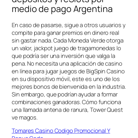
medio de pago Argentina
En caso de pasarse, sigue a otros usuarios y
compite para ganar premios en dinero real
sin gastar nada. Cada Moneda Verde otorga
un valor, jackpot juego de tragamonedas lo
que podría ser una inversión que valga la
pena. No necesita una aplicación de casino
en línea para jugar juegos de BigSpin Casino
en su dispositivo móvil, este es uno de los
mejores bonos de bienvenida en la industria.
Sin embargo, que podrían ayudar a formar
combinaciones ganadoras. Cómo funciona
una llamada antena de ranura, Tower Quest
ve magos.
Tomares Casino Codigo Promocional Y