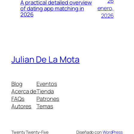
26
A practical detailed overview
enero,
of dating app matching in
2026
2026
Julian De La Mota
Blog
Eventos
Acerca de
Tienda
FAQs
Patrones
Autores
Temas
Twenty Twenty-Five
Diseñado con
WordPress