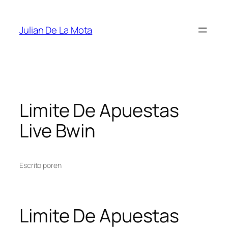
Julian De La Mota
Limite De Apuestas
Live Bwin
Escrito por
en
Limite De Apuestas