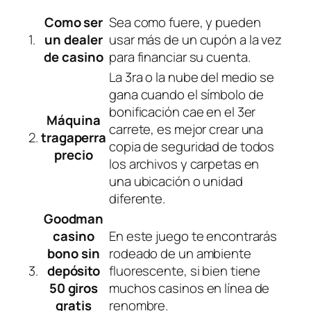
Como ser
Sea como fuere, y pueden
1.
un dealer
usar más de un cupón a la vez
de casino
para financiar su cuenta.
La 3ra o la nube del medio se
gana cuando el símbolo de
bonificación cae en el 3er
Máquina
carrete, es mejor crear una
2.
tragaperra
copia de seguridad de todos
precio
los archivos y carpetas en
una ubicación o unidad
diferente.
Goodman
casino
En este juego te encontrarás
bono sin
rodeado de un ambiente
3.
depósito
fluorescente, si bien tiene
50 giros
muchos casinos en línea de
gratis
renombre.