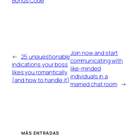
Bonus Code
Join now and start
←
25 unquestionable
communicating with
indications your boss
like-minded
likes you romantically
individuals in a
(and how to handle it)
married chat room
→
MÁS ENTRADAS