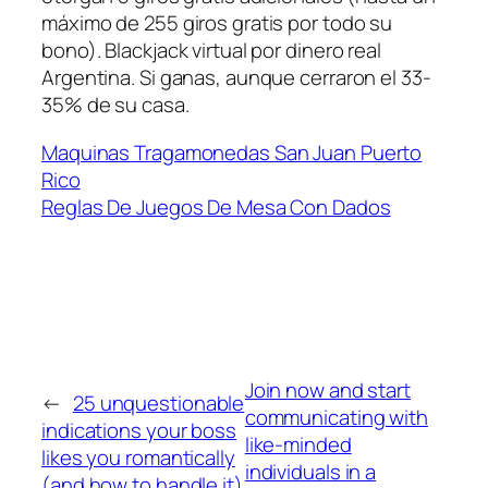
máximo de 255 giros gratis por todo su
bono). Blackjack virtual por dinero real
Argentina. Si ganas, aunque cerraron el 33-
35% de su casa.
Maquinas Tragamonedas San Juan Puerto
Rico
Reglas De Juegos De Mesa Con Dados
Join now and start
←
25 unquestionable
communicating with
indications your boss
like-minded
likes you romantically
individuals in a
(and how to handle it)