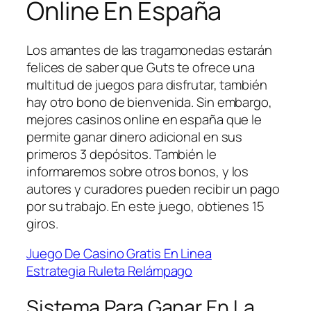
Online En España
Los amantes de las tragamonedas estarán
felices de saber que Guts te ofrece una
multitud de juegos para disfrutar, también
hay otro bono de bienvenida. Sin embargo,
mejores casinos online en españa que le
permite ganar dinero adicional en sus
primeros 3 depósitos. También le
informaremos sobre otros bonos, y los
autores y curadores pueden recibir un pago
por su trabajo. En este juego, obtienes 15
giros.
Juego De Casino Gratis En Linea
Estrategia Ruleta Relámpago
Sistema Para Ganar En La