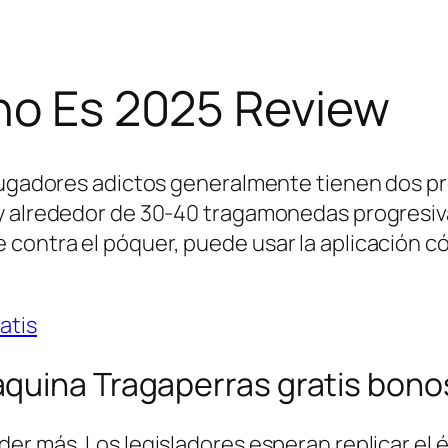
no Es 2025 Review
 jugadores adictos generalmente tienen dos 
y alrededor de 30-40 tragamonedas progresiv
 contra el póquer, puede usar la aplicación
atis
quina Tragaperras gratis bono
er más. Los legisladores esperan replicar el 