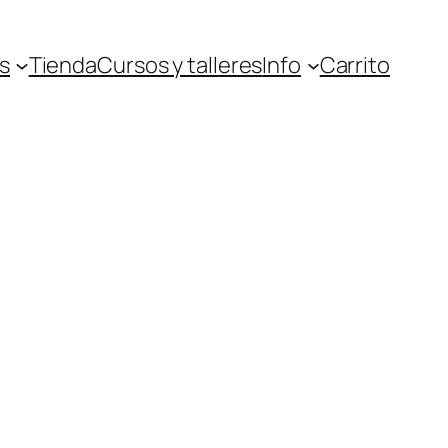
s
Tienda
Cursos y talleres
Info
Carrito