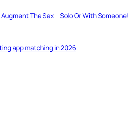
o Augment The Sex – Solo Or With Someone!
ating app matching in 2026