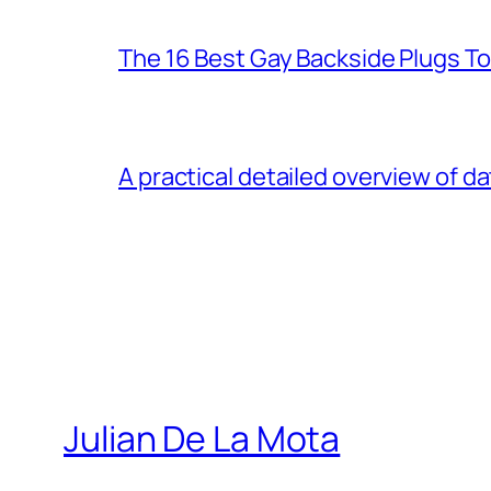
The 16 Best Gay Backside Plugs T
A practical detailed overview of d
Julian De La Mota